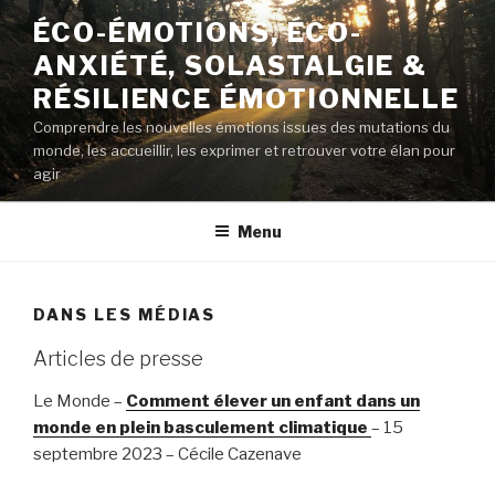
Aller
ÉCO-ÉMOTIONS, ÉCO-
au
ANXIÉTÉ, SOLASTALGIE &
contenu
principal
RÉSILIENCE ÉMOTIONNELLE
Comprendre les nouvelles émotions issues des mutations du
monde, les accueillir, les exprimer et retrouver votre élan pour
agir
Menu
DANS LES MÉDIAS
Articles de presse
Le Monde –
Comment élever un enfant dans un
monde en plein
basculement climatique
– 15
septembre 2023 – Cécile Cazenave