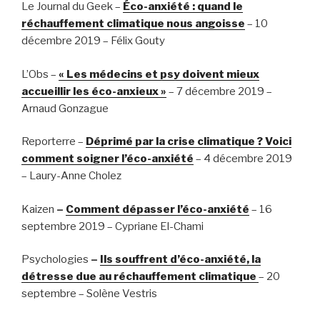
Le Journal du Geek –
Éco-anxiété : quand le
réchauffement climatique nous angoisse
– 10
décembre 2019 – Félix Gouty
L’Obs –
« Les médecins et psy doivent mieux
accueillir les éco-anxieux »
– 7 décembre 2019 –
Arnaud Gonzague
Reporterre –
Déprimé par la crise climatique ? Voici
comment soigner l’éco-anxiété
– 4 décembre 2019
– Laury-Anne Cholez
Kaizen
–
Comment dépasser l’éco-anxiété
– 16
septembre 2019 – Cypriane El-Chami
Psychologies
–
Ils souffrent d’éco-anxiété, la
détresse due au réchauffement climatique
– 20
septembre – Solène Vestris