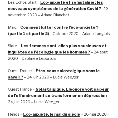
Les Echos Start –
Eco-anxiété et solastalgie : les
nouveaux symptômes de la génération Covid ?
– 13
novembre 2020 – Ariane Blanchet
Maxi –
Comment lutter contre l’éco-anxiété ?
(
partie 1
et
partie 2
)
– Octobre 2020 – Ariane Langlois
Slate –
Les femmes sont-elles plus soucieuses et
inquiètes de l’écologie que les hommes ?
– 24 août
2020 – Daphnée Leportois
Ouest France –
Êtes-vous solastalgique sans le
savoir ?
– 24 juin 2020 – Lucie Weeger
Ouest France –
Solastalgique, Eléonore voit sa peur
de l’effondrement se transformer en dépression
–
24 juin 2020 – Lucie Weeger
Hélios –
Eco-anxiété, le mal du siècle
– 26 mai 2020 –