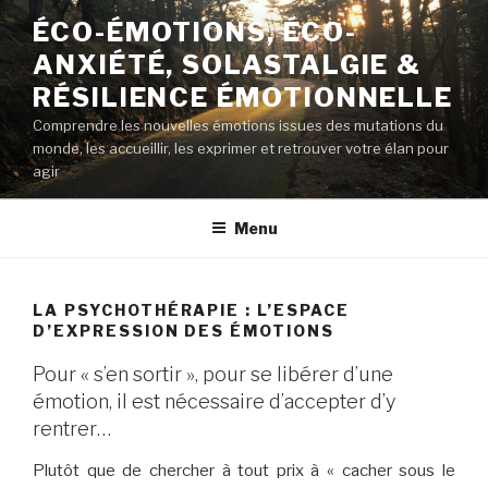
Aller
ÉCO-ÉMOTIONS, ÉCO-
au
ANXIÉTÉ, SOLASTALGIE &
contenu
principal
RÉSILIENCE ÉMOTIONNELLE
Comprendre les nouvelles émotions issues des mutations du
monde, les accueillir, les exprimer et retrouver votre élan pour
agir
Menu
LA PSYCHOTHÉRAPIE : L’ESPACE
D’EXPRESSION DES ÉMOTIONS
Pour « s’en sortir », pour se libérer d’une
émotion, il est nécessaire d’accepter d’y
rentrer…
Plutôt que de chercher à tout prix à « cacher sous le