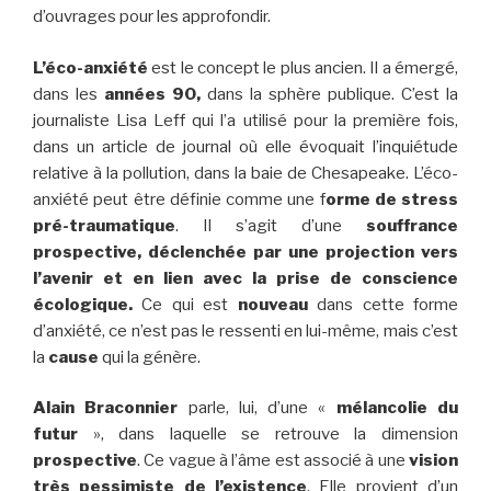
d’ouvrages pour les approfondir.
L’éco-anxiété
est le concept le plus ancien. Il a émergé,
dans les
années 90,
dans la sphère publique. C’est la
journaliste Lisa Leff qui l’a utilisé pour la première fois,
dans un article de journal où elle évoquait l’inquiétude
relative à la pollution, dans la baie de Chesapeake. L’éco-
anxiété peut être définie comme une f
orme de stress
pré-traumatique
. Il s’agit d’une
souffrance
prospective, déclenchée par une projection vers
l’avenir et en lien avec la prise de conscience
écologique.
Ce qui est
nouveau
dans cette forme
d’anxiété, ce n’est pas le ressenti en lui-même, mais c’est
la
cause
qui la génère.
Alain Braconnier
parle, lui, d’une «
mélancolie du
futur
», dans laquelle se retrouve la dimension
prospective
. Ce vague à l’âme est associé à une
vision
très pessimiste de l’existence
. Elle provient d’un