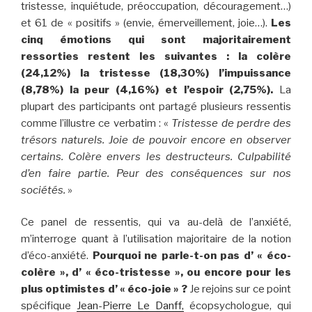
tristesse, inquiétude, préoccupation, découragement…)
et 61 de « positifs » (envie, émerveillement, joie…).
Les
cinq émotions qui sont majoritairement
ressorties restent les suivantes : la colère
(24,12%) la tristesse (18,30%) l’impuissance
(8,78%) la peur (4,16%) et l’espoir (2,75%).
La
plupart des participants ont partagé plusieurs ressentis
comme l’illustre ce verbatim : «
Tristesse de perdre des
trésors naturels. Joie de pouvoir encore en observer
certains. Colère envers les destructeurs. Culpabilité
d’en faire partie. Peur des conséquences sur nos
sociétés.
»
Ce panel de ressentis, qui va au-delà de l’anxiété,
m’interroge quant à l’utilisation majoritaire de la notion
d’éco-anxiété.
Pourquoi ne parle-t-on pas d’ « éco-
colère », d’ « éco-tristesse », ou encore pour les
plus optimistes d’ « éco-joie » ?
Je rejoins sur ce point
spécifique
Jean-Pierre Le Danff,
écopsychologue, qui