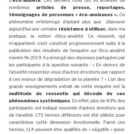
d
’éco-anxiété
. Ces derniers mois ont vu affleurer de
nombreux
articles de presse, reportages,
témoignages de personnes « éco-anxieuses ».
Ce
phénomène m’interroge d’autant plus que j’éprouve
aujourd’hui une certaine
résistance à utiliser,
dans ma
pratique, la notion d’éco-anxiété. Ce ressenti, qui
m’appartient, s’est construit progressivement suite à la
publication des résultats de l’enquête sur l’éco-anxiété
menée fin 2019. Il a émergé des réponses partagées par
les participants à la question suivante : «
En dehors de
l’anxiété ressentez-vous d’autres émotions par rapport
à ces enjeux de dégradation de la planète ?
» L’un des
grands enseignements extrait de cette enquête est la
multitude de ressentis qui découle de ces
phénomènes systémiques
. En effet, plus de 83% des
participants ont indiqué ressentir d’autres émotions que
de l’anxiété. 175 termes différents ont été utilisés pour
caractériser cette dimension émotionnelle. Parmi ces
termes, 114 peuvent être qualifiés de « négatifs » (peur,