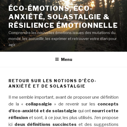
Aller
ÉCO-ÉMOTIONS, ÉCO-
au
ANXIÉTÉ, SOLASTALGIE &
contenu
principal
RÉSILIENCE ÉMOTIONNELLE
Comprendre les nouvelles émotions issues des mutations du
monde, les accueillir, les exprimer et retrouver votre élan pour
agir
Menu
RETOUR SUR LES NOTIONS D’ÉCO-
ANXIÉTÉ ET DE SOLASTALGIE
Il me semble important, avant de proposer une définition
de la «
collapsalgie
» de revenir sur les
concepts
d’éco-anxiété et de solastalgie
qui ont
nourri cette
réflexion
et sont, à ce jour, les plus utilisés. J’en propose
ici
deux définitions succinctes
et des suggestions