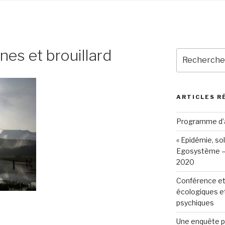
es et brouillard
Recherche
pour
:
ARTICLES R
Programme d’
« Epidémie, so
Egosystème – 
2020
Conférence et
écologiques e
psychiques
Une enquête p