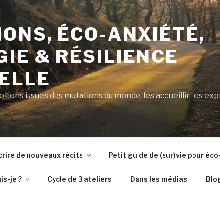
ONS, ÉCO-ANXIÉTÉ,
IE & RÉSILIENCE
ELLE
ions issues des mutations du monde, les accueillir, les exp
crire de nouveaux récits
Petit guide de (sur)vie pour éc
is-je ?
Cycle de 3 ateliers
Dans les médias
Blo