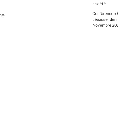
anxiété
Conférence « 
re
dépasser déni e
Novembre 2019