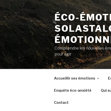
Aller
au
ÉCO-ÉMOTI
contenu
principal
SOLASTALG
ÉMOTIONN
Comprendre les nouvelles émot
pour agir
Accueillir ses émotions
E
Enquête éco-anxiété
Qui su
Contact