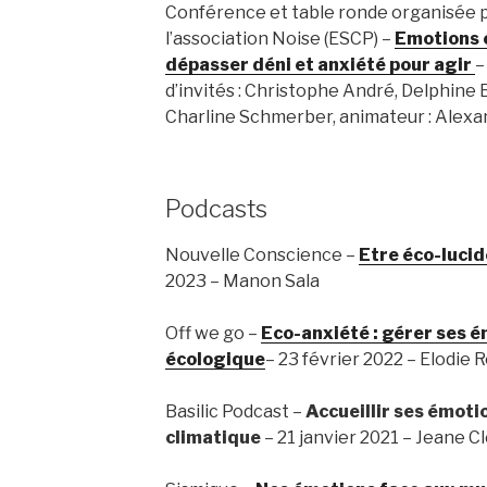
Conférence et table ronde organisée 
l’association Noise (ESCP) –
Emotions e
dépasser déni et anxiété pour agir
–
d’invités : Christophe André, Delphine 
Charline Schmerber, animateur : Alexa
Podcasts
Nouvelle Conscience –
Etre éco-lucid
2023 – Manon Sala
Off we go –
Eco-anxiété : gérer ses ém
écologique
– 23 février 2022 – Elodie 
Basilic Podcast –
Accueillir ses émot
climatique
– 21 janvier 2021 – Jeane C