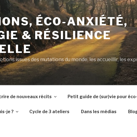
ONS, ÉCO-ANXIÉTÉ,
IE & RÉSILIENCE
ELLE
ions issues des mutations du monde, les accueillir, les exp
crire de nouveaux récits
Petit guide de (sur)vie pour éc
is-je ?
Cycle de 3 ateliers
Dans les médias
Blo