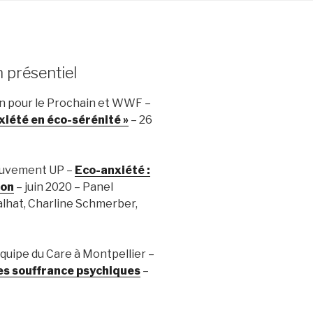
n présentiel
n pour le Prochain et WWF –
xiété en éco-sérénité »
– 26
ouvement UP –
Eco-anxiété :
ion
– juin 2020 – Panel
alhat, Charline Schmerber,
équipe du Care à Montpellier –
es souffrance psychiques
–