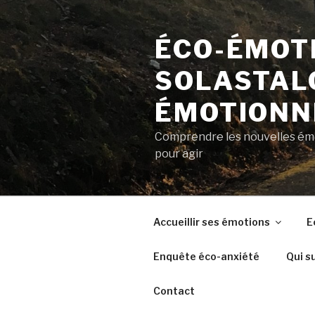
Aller
au
ÉCO-ÉMOTI
contenu
principal
SOLASTALG
ÉMOTIONN
Comprendre les nouvelles émot
pour agir
Accueillir ses émotions
E
Enquête éco-anxiété
Qui su
Contact