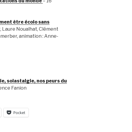
tations du monde
– 16
ment être écolo sans
r, Laure Noualhat, Clément
hmerber, animation : Anne-
e, solastalgie, nos peurs du
rence Fanion
Pocket