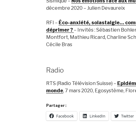
Sismique –
Nos émotions face aux mu
décembre 2020 – Julien Devaureix
RFI –
Éco-anxiété, solastalgie… com
déprimer ?
– Invités : Sébastien Bohle
Montfort, Mathieu Ricard, Charline Sc
Cécile Bras
Radio
RTS (Radio Télévision Suisse) –
Epidémi
monde
, 7 mars 2020, Egosystème, Flo
Partager :
Facebook
LinkedIn
Twitter