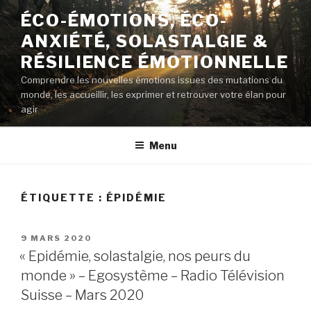
Aller
ÉCO-ÉMOTIONS, ÉCO-
au
ANXIÉTÉ, SOLASTALGIE &
contenu
principal
RÉSILIENCE ÉMOTIONNELLE
Comprendre les nouvelles émotions issues des mutations du
monde, les accueillir, les exprimer et retrouver votre élan pour
agir
Menu
ÉTIQUETTE :
ÉPIDÉMIE
PUBLIÉ
9 MARS 2020
LE
« Epidémie, solastalgie, nos peurs du
monde » – Egosystème – Radio Télévision
Suisse – Mars 2020