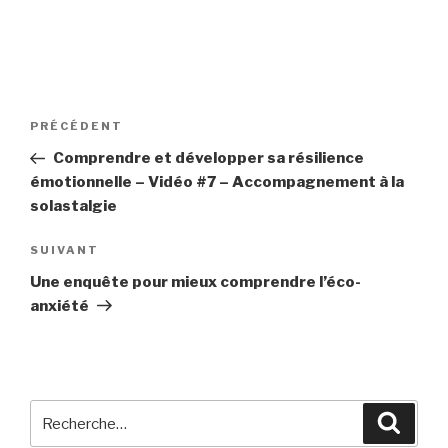
Navigation
Article
PRÉCÉDENT
de
précédent
Comprendre et développer sa résilience
l’article
émotionnelle – Vidéo #7 – Accompagnement à la
solastalgie
Article
SUIVANT
suivant
Une enquête pour mieux comprendre l’éco-
anxiété
Recherche
Reche
pour