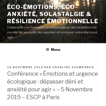
Aller
ÉCO-ÉMOTIONS, ÉCO-
au
ANXIÉTÉ, SOLASTALGIE &
contenu
principal
RÉSILIENCE ÉMOTIONNELLE
Comprendre les nouvelles émotions issues des mutations du
monde, les accueillir, les exprimer et retrouver votre élan pour
agir
Menu
PUBLIÉ
16 NOVEMBRE 2019
PAR
CHARLINE SCHMERBER
LE
Conférence « Émotions et urgence
écologique : dépasser déni et
anxiété pour agir » – 5 Novembre
2019 – ESCP à Paris